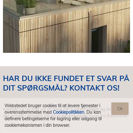
HAR DU IKKE FUNDET ET SVAR PÅ
DIT SPØRGSMÅL? KONTAKT OS!
Webstedet bruger cookies til at levere tjenester i
Kontakt os og find ud af mere om byggeforløbet og om hvad
overensstemmelse med
Cookiepolitikken
. Du kan
der indgår i priserne på de præfabrikerede huse fra Budihome.
definere betingelserne for lagring eller adgang til
cookiemekanismen i din browser.