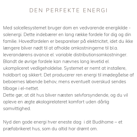
DEN PERFEKTE ENERGI
Med solcellesystemet bruger dom en vedvarende energikilde -
solenergi. Dette indebærer en lang række fordele for dig og din
familie. Hovedfordelen er besparelser på elektricitet, idet du ikke
længere bliver nødt til at afholde omkostningerne til bl.a.
leverandørens avance el. variable distributionsomkostninger.
Blandt de øvrige fordele kan nævnes lang levetid el.
ukompliceret vedligeholdelse. Systemet er nemt at installere,
holdbart og sikkert. Det producerer ren energi til imødegåelse af
beboernes løbende behov, mens eventuelt overskud sendes
tilbage i el-nettet.
Dette gør, at dit hus bliver næsten selvforsyndende, og du vil
opleve en ægte økologirelateret komfort uden dårlig
samvittighed.
Nyd den gode energi hver eneste dag i dit Budihome – et
præfabrikeret hus, som du altid har drømt om.